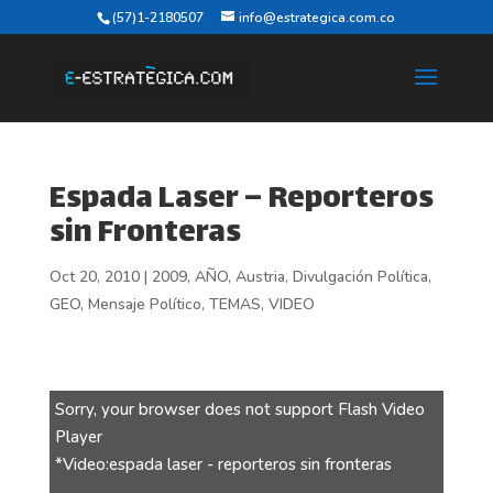
(57)1-2180507
info@estrategica.com.co
Espada Laser – Reporteros
sin Fronteras
Oct 20, 2010
|
2009
,
AÑO
,
Austria
,
Divulgación Política
,
GEO
,
Mensaje Político
,
TEMAS
,
VIDEO
Sorry, your browser does not support Flash Video
Player
*Video:espada laser - reporteros sin fronteras