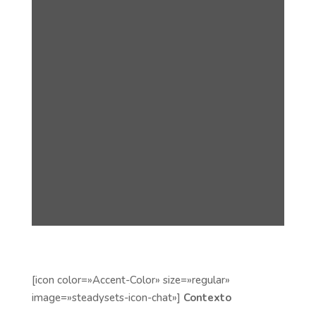
[icon color=»Accent-Color» size=»regular»
image=»steadysets-icon-chat»]
Contexto