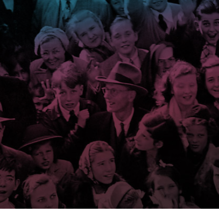
Participa! – Jordania
[hana-flv-player...