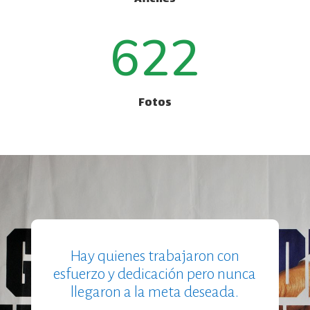
622
Fotos
Hay quienes trabajaron con
esfuerzo y dedicación pero nunca
llegaron a la meta deseada.