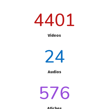
4401
Videos
24
Audios
576
Afiches