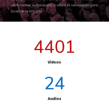
perfeccionar su búsqueda o utilice la navegación para
localizar la entrada.
4401
Videos
24
Audios