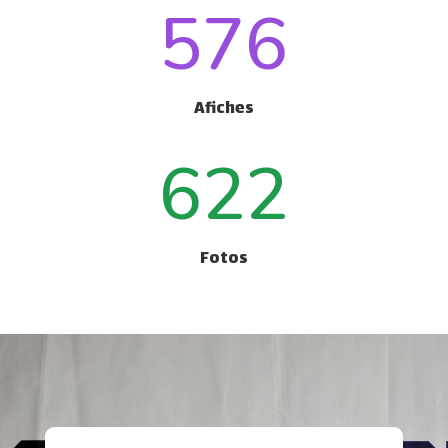
576
Afiches
622
Fotos