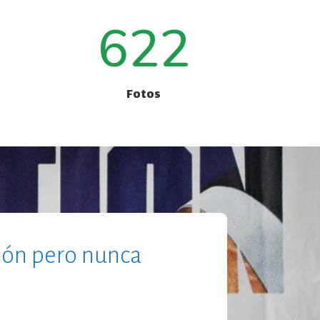
622
Fotos
ión pero nunca