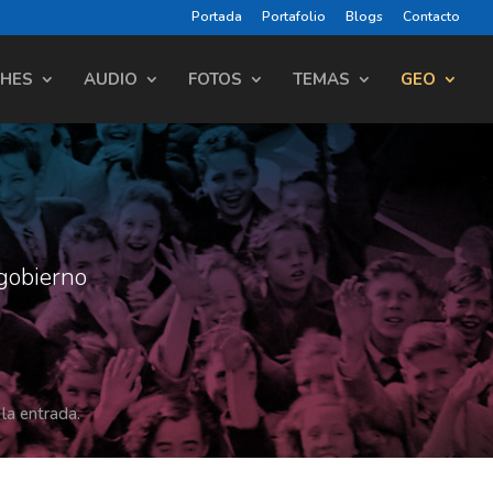
Portada
Portafolio
Blogs
Contacto
CHES
AUDIO
FOTOS
TEMAS
GEO
gobierno
 la entrada.