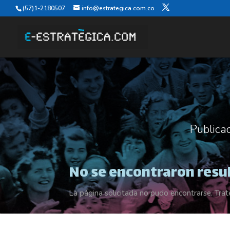
(57)1-2180507
info@estrategica.com.co
Publica
No se encontraron resu
La página solicitada no pudo encontrarse. Trate