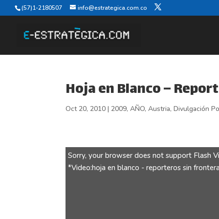
(57)1-2180507
info@estrategica.com.co
Hoja en Blanco – Report
Oct 20, 2010
|
2009
,
AÑO
,
Austria
,
Divulgación Pol
Sorry, your browser does not support Flash V
*Video:hoja en blanco - reporteros sin fronter