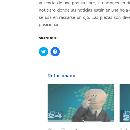
ausencia de una prensa libre, situaciones en
noticiero donde las noticias están en una hoj
se usa en rascarse un ojo. Las piezas son d
posicionar.
Share this:
H
H
a
a
z
z
c
c
l
l
i
i
c
c
Relacionado
p
p
a
a
r
r
a
a
c
c
o
o
m
m
p
p
a
a
r
r
t
t
i
i
r
r
e
e