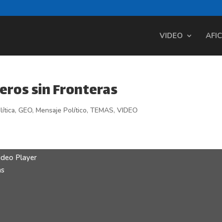
VIDEO
AFI
eros sin Fronteras
ítica
,
GEO
,
Mensaje Político
,
TEMAS
,
VIDEO
ideo Player
as