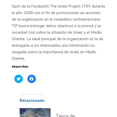
Spot de la Fundación The Israel Project (TIP) durante
el año 2008 con el fin de promocionar las acciones
de la organización en el ciudadano norteamericano.
TIP busca entregar datos objetivos a la prensa y la
sociedad civil sobre la situación de Israel y el Medio
Oriente. La ideal principal de la organización es la de
entregarle a los interesados una información no
sesgada sobre la importancia de Israel en Medio
Oriente.
Share this:
H
H
a
a
z
z
c
c
l
l
i
i
c
c
Relacionado
p
p
a
a
r
r
a
a
Tierra de
c
c