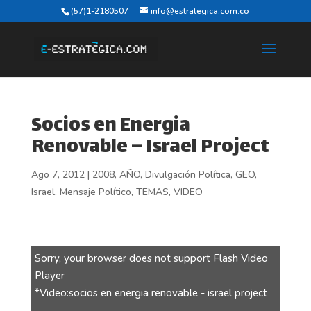
(57)1-2180507
info@estrategica.com.co
Socios en Energia
Renovable – Israel Project
Ago 7, 2012
|
2008
,
AÑO
,
Divulgación Política
,
GEO
,
Israel
,
Mensaje Político
,
TEMAS
,
VIDEO
Sorry, your browser does not support Flash Video
Player
*Video:socios en energia renovable - israel project