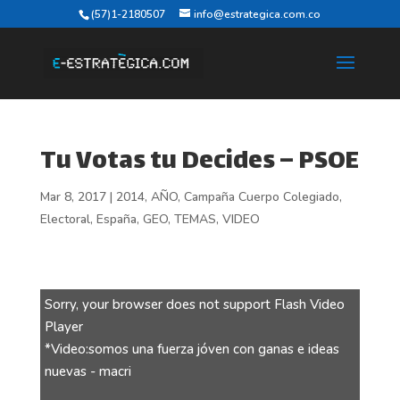
(57)1-2180507
info@estrategica.com.co
Tu Votas tu Decides – PSOE
Mar 8, 2017
|
2014
,
AÑO
,
Campaña Cuerpo Colegiado
,
Electoral
,
España
,
GEO
,
TEMAS
,
VIDEO
Sorry, your browser does not support Flash Video
Player
*Video:somos una fuerza jóven con ganas e ideas
nuevas - macri