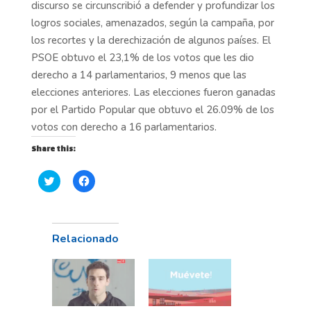
discurso se circunscribió a defender y profundizar los
logros sociales, amenazados, según la campaña, por
los recortes y la derechización de algunos países. El
PSOE obtuvo el 23,1% de los votos que les dio
derecho a 14 parlamentarios, 9 menos que las
elecciones anteriores. Las elecciones fueron ganadas
por el Partido Popular que obtuvo el 26.09% de los
votos con derecho a 16 parlamentarios.
Share this:
H
H
a
a
z
z
c
c
l
l
i
i
c
c
Relacionado
p
p
a
a
r
r
a
a
c
c
o
o
m
m
p
p