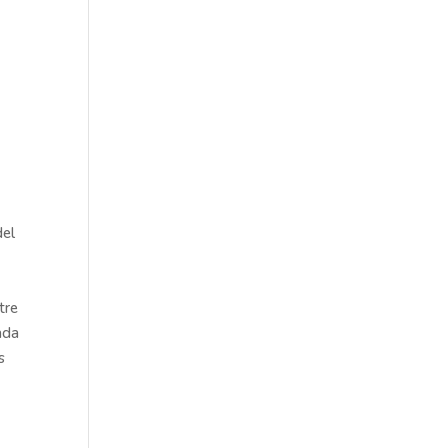
del
tre
ada
s