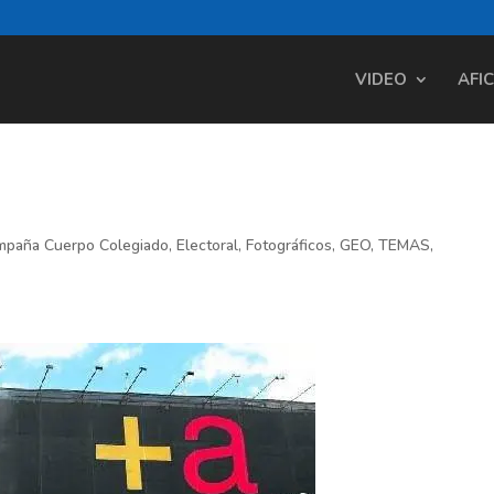
VIDEO
AFI
mpaña Cuerpo Colegiado
,
Electoral
,
Fotográficos
,
GEO
,
TEMAS
,