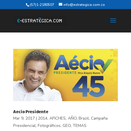
(57)1-2180507
info@estrategica.com.co
Aecio Presidente
Mar 9, 2017
|
2014
,
AFICHES
,
AÑO
,
Brazil
,
Campaña
Presidencial
,
Fotográficos
,
GEO
,
TEMAS